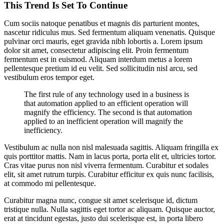
This Trend Is Set To Continue
Cum sociis natoque penatibus et magnis dis parturient montes,
nascetur ridiculus mus. Sed fermentum aliquam venenatis. Quisque
pulvinar orci mauris, eget gravida nibh lobortis a. Lorem ipsum
dolor sit amet, consectetur adipiscing elit. Proin fermentum
fermentum est in euismod. Aliquam interdum metus a lorem
pellentesque pretium id eu velit. Sed sollicitudin nisl arcu, sed
vestibulum eros tempor eget.
The first rule of any technology used in a business is
that automation applied to an efficient operation will
magnify the efficiency. The second is that automation
applied to an inefficient operation will magnify the
inefficiency.
Vestibulum ac nulla non nisl malesuada sagittis. Aliquam fringilla ex
quis porttitor mattis. Nam in lacus porta, porta elit et, ultricies tortor.
Cras vitae purus non nisl viverra fermentum. Curabitur et sodales
elit, sit amet rutrum turpis. Curabitur efficitur ex quis nunc facilisis,
at commodo mi pellentesque.
Curabitur magna nunc, congue sit amet scelerisque id, dictum
tristique nulla. Nulla sagittis eget tortor ac aliquam. Quisque auctor,
erat at tincidunt egestas, justo dui scelerisque est, in porta libero