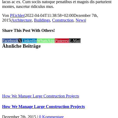
lacus ac ex. Cum sociis natoque penatibus et magnis dis parturient
montes, nascetur ridiculus mus.
Von
PEichler
|
2022-04-04T11:38:58+02:00
Dezember 7th,
2015
|
Architecture
,
Buildings
,
Construction
,
News
|
Share This Post With Others!
Facebook
X
LinkedIn
WhatsApp
Pinterest
E-Mail
Ähnliche Beiträge
How We Manage Large Construction Projects
How We Manage Large Construction Projects
Dezember 7th, 2015
|
0 Kommentare