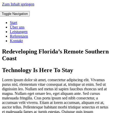
Zum Inhalt springen
Toggle Navigation
Start
Über uns
Leistungen
Referenzen
Kontakt
Redeveloping Florida’s Remote Southern
Coast
Technology Is Here To Stay
Lorem ipsum dolor sit amet, consectetur adipiscing elit. Vivamus
purus nisl, elementum vitae consequat at, tristique ut enim. Sed ut
dignissim leo. Nullam sed metus id sapien faucibus rhoncus sed at
magna. Nullam eget ornare leo, eget aliquam ante. Sed cursus
malesuada fringilla. Cras porta ipsum sed nibh consectetur, a
accumsan velit viverra. Etiam at lorem accumsan, aliquam est at,
auctor tellus. Pellentesque habitant morbi tristique senectus et netus
et malesuada fames ac turpis egestas. Quisque quis ipsum